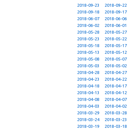
2018-09-23
2018-09-22
2
2018-09-18
2018-09-17
2
2018-06-07
2018-06-06
2
2018-06-02
2018-06-01
2
2018-05-28
2018-05-27
2
2018-05-23
2018-05-22
2
2018-05-18
2018-05-17
2
2018-05-13
2018-05-12
2
2018-05-08
2018-05-07
2
2018-05-03
2018-05-02
2
2018-04-28
2018-04-27
2
2018-04-23
2018-04-22
2
2018-04-18
2018-04-17
2
2018-04-13
2018-04-12
2
2018-04-08
2018-04-07
2
2018-04-03
2018-04-02
2
2018-03-29
2018-03-28
2
2018-03-24
2018-03-23
2
2018-03-19
2018-03-18
2