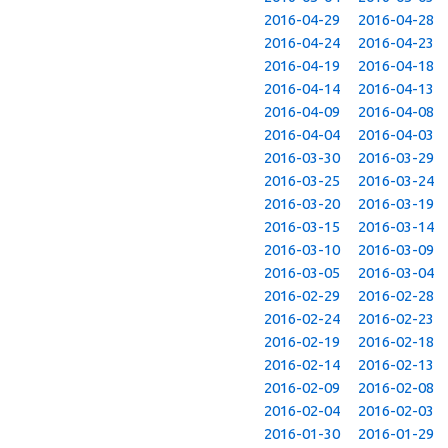
2016-04-29
2016-04-28
2
2016-04-24
2016-04-23
2
2016-04-19
2016-04-18
2
2016-04-14
2016-04-13
2
2016-04-09
2016-04-08
2
2016-04-04
2016-04-03
2
2016-03-30
2016-03-29
2
2016-03-25
2016-03-24
2
2016-03-20
2016-03-19
2
2016-03-15
2016-03-14
2
2016-03-10
2016-03-09
2
2016-03-05
2016-03-04
2
2016-02-29
2016-02-28
2
2016-02-24
2016-02-23
2
2016-02-19
2016-02-18
2
2016-02-14
2016-02-13
2
2016-02-09
2016-02-08
2
2016-02-04
2016-02-03
2
2016-01-30
2016-01-29
2