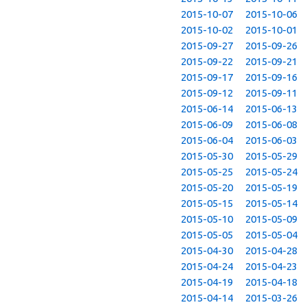
2015-10-07
2015-10-06
2
2015-10-02
2015-10-01
2
2015-09-27
2015-09-26
2
2015-09-22
2015-09-21
2
2015-09-17
2015-09-16
2
2015-09-12
2015-09-11
2
2015-06-14
2015-06-13
2
2015-06-09
2015-06-08
2
2015-06-04
2015-06-03
2
2015-05-30
2015-05-29
2
2015-05-25
2015-05-24
2
2015-05-20
2015-05-19
2
2015-05-15
2015-05-14
2
2015-05-10
2015-05-09
2
2015-05-05
2015-05-04
2
2015-04-30
2015-04-28
2
2015-04-24
2015-04-23
2
2015-04-19
2015-04-18
2
2015-04-14
2015-03-26
2