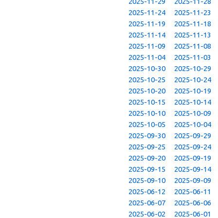
2025-11-29
2025-11-28
2
2025-11-24
2025-11-23
2
2025-11-19
2025-11-18
2
2025-11-14
2025-11-13
2
2025-11-09
2025-11-08
2
2025-11-04
2025-11-03
2
2025-10-30
2025-10-29
2
2025-10-25
2025-10-24
2
2025-10-20
2025-10-19
2
2025-10-15
2025-10-14
2
2025-10-10
2025-10-09
2
2025-10-05
2025-10-04
2
2025-09-30
2025-09-29
2
2025-09-25
2025-09-24
2
2025-09-20
2025-09-19
2
2025-09-15
2025-09-14
2
2025-09-10
2025-09-09
2
2025-06-12
2025-06-11
2
2025-06-07
2025-06-06
2
2025-06-02
2025-06-01
2