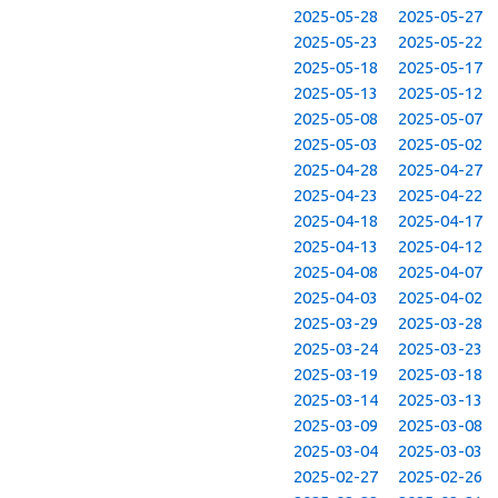
2025-05-28
2025-05-27
2
2025-05-23
2025-05-22
2
2025-05-18
2025-05-17
2
2025-05-13
2025-05-12
2
2025-05-08
2025-05-07
2
2025-05-03
2025-05-02
2
2025-04-28
2025-04-27
2
2025-04-23
2025-04-22
2
2025-04-18
2025-04-17
2
2025-04-13
2025-04-12
2
2025-04-08
2025-04-07
2
2025-04-03
2025-04-02
2
2025-03-29
2025-03-28
2
2025-03-24
2025-03-23
2
2025-03-19
2025-03-18
2
2025-03-14
2025-03-13
2
2025-03-09
2025-03-08
2
2025-03-04
2025-03-03
2
2025-02-27
2025-02-26
2