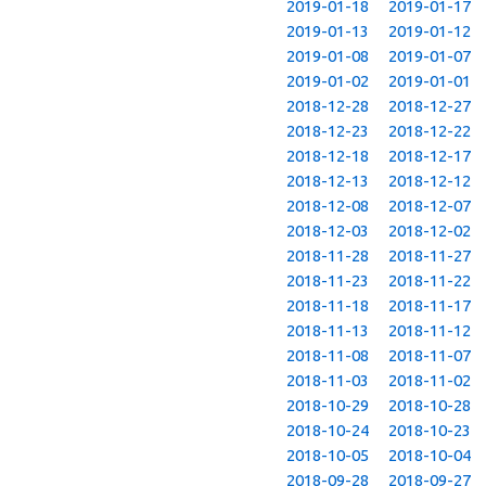
2019-01-18
2019-01-17
2
2019-01-13
2019-01-12
2
2019-01-08
2019-01-07
2
2019-01-02
2019-01-01
2
2018-12-28
2018-12-27
2
2018-12-23
2018-12-22
2
2018-12-18
2018-12-17
2
2018-12-13
2018-12-12
2
2018-12-08
2018-12-07
2
2018-12-03
2018-12-02
2
2018-11-28
2018-11-27
2
2018-11-23
2018-11-22
2
2018-11-18
2018-11-17
2
2018-11-13
2018-11-12
2
2018-11-08
2018-11-07
2
2018-11-03
2018-11-02
2
2018-10-29
2018-10-28
2
2018-10-24
2018-10-23
2
2018-10-05
2018-10-04
2
2018-09-28
2018-09-27
2