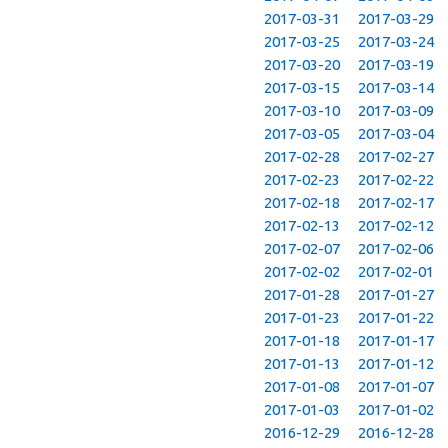
2017-03-31
2017-03-29
2
2017-03-25
2017-03-24
2
2017-03-20
2017-03-19
2
2017-03-15
2017-03-14
2
2017-03-10
2017-03-09
2
2017-03-05
2017-03-04
2
2017-02-28
2017-02-27
2
2017-02-23
2017-02-22
2
2017-02-18
2017-02-17
2
2017-02-13
2017-02-12
2
2017-02-07
2017-02-06
2
2017-02-02
2017-02-01
2
2017-01-28
2017-01-27
2
2017-01-23
2017-01-22
2
2017-01-18
2017-01-17
2
2017-01-13
2017-01-12
2
2017-01-08
2017-01-07
2
2017-01-03
2017-01-02
2
2016-12-29
2016-12-28
2